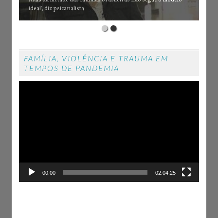
Mais da metade das famílias brasileiras não segue o modelo
ideal', diz psicanalista
FAMÍLIA, VIOLÊNCIA E TRAUMA EM
TEMPOS DE PANDEMIA
Tocador
de
vídeo
00:00
02:04:25