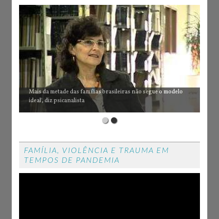
Mais da metade das famílias brasileiras não segue o modelo
ideal', diz psicanalista
FAMÍLIA, VIOLÊNCIA E TRAUMA EM
TEMPOS DE PANDEMIA
Tocador
de
vídeo