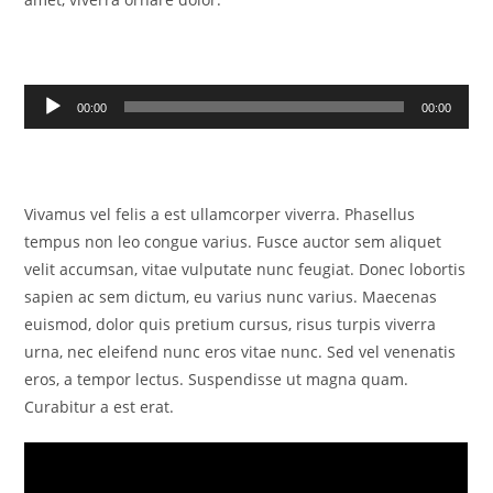
Tocador
00:00
00:00
de
áudio
Vivamus vel felis a est ullamcorper viverra. Phasellus
tempus non leo congue varius. Fusce auctor sem aliquet
velit accumsan, vitae vulputate nunc feugiat. Donec lobortis
sapien ac sem dictum, eu varius nunc varius. Maecenas
euismod, dolor quis pretium cursus, risus turpis viverra
urna, nec eleifend nunc eros vitae nunc. Sed vel venenatis
eros, a tempor lectus. Suspendisse ut magna quam.
Curabitur a est erat.