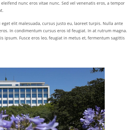
para
c eleifend nunc eros vitae nunc. Sed vel venenatis eros, a tempor
baixo
t.
para
get elit malesuada, cursus justo eu, laoreet turpis. Nulla ante
aumenta
t eros. In condimentum cursus eros id feugiat. In at rutrum magna.
ou
is ipsum. Fusce eros leo, feugiat in metus et, fermentum sagittis
diminuir
o
volume.