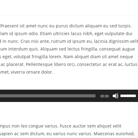
. Praesent sit amet nunc eu purus dictum aliquam eu sed turpis.
am id ipsum odio. Etiam ultricies lacus nibh, eget vulputate dui
in nunc. Cras nisi ante, rutrum id ipsum eu, lacinia dignissim velit
m interdum quis. Aliquam sed lectus fringilla, consequat augue
is eget, volutpat fringilla lorem. Nam aliquet diam sit amet neque
ac placerat. Pellentesque libero orci, consectetur ac erat ac, luctus
amet, viverra ornare dolor.
Use
00:00
as
setas
para
cima
empus non leo congue varius. Fusce auctor sem aliquet velit
ou
 sapien ac sem dictum, eu varius nunc varius. Maecenas euismod,