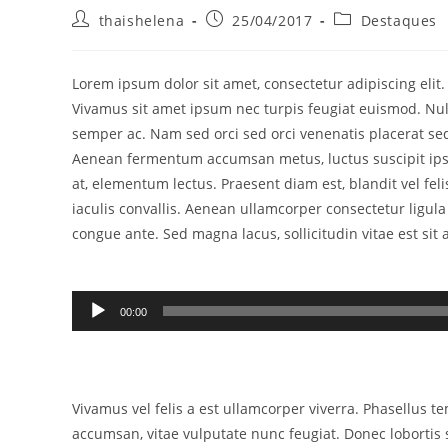
thaishelena
25/04/2017
Destaques
Lorem ipsum dolor sit amet, consectetur adipiscing elit
Vivamus sit amet ipsum nec turpis feugiat euismod. Null
semper ac. Nam sed orci sed orci venenatis placerat sed 
Aenean fermentum accumsan metus, luctus suscipit ipsu
at, elementum lectus. Praesent diam est, blandit vel fel
iaculis convallis. Aenean ullamcorper consectetur ligula 
congue ante. Sed magna lacus, sollicitudin vitae est sit 
Tocador
00:00
de
áudio
Vivamus vel felis a est ullamcorper viverra. Phasellus t
accumsan, vitae vulputate nunc feugiat. Donec lobortis