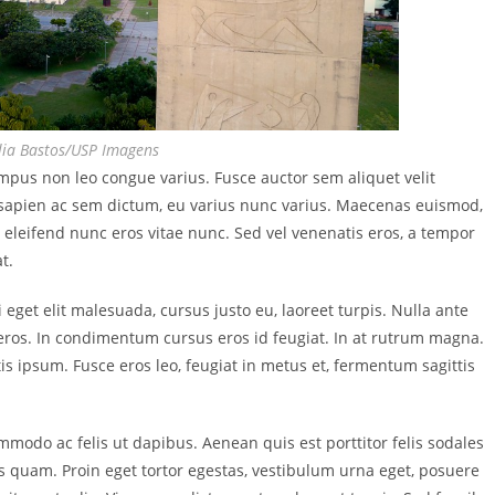
ília Bastos/USP Imagens
empus non leo congue varius. Fusce auctor sem aliquet velit
 sapien ac sem dictum, eu varius nunc varius. Maecenas euismod,
c eleifend nunc eros vitae nunc. Sed vel venenatis eros, a tempor
t.
get elit malesuada, cursus justo eu, laoreet turpis. Nulla ante
t eros. In condimentum cursus eros id feugiat. In at rutrum magna.
is ipsum. Fusce eros leo, feugiat in metus et, fermentum sagittis
mmodo ac felis ut dapibus. Aenean quis est porttitor felis sodales
es quam. Proin eget tortor egestas, vestibulum urna eget, posuere