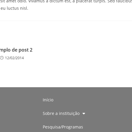
 sit amet odio. Vivamus a dictum est, a placerat turpis. Sed faucibu
 eu luctus nisl.
mplo de post 2
12/02/2014
Início
Sobre a instituição
Pesquisa/Programas