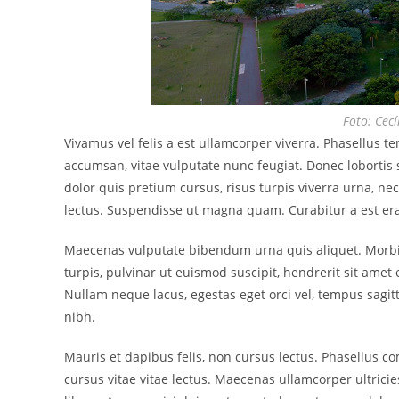
Foto: Cec
Vivamus vel felis a est ullamcorper viverra. Phasellus t
accumsan, vitae vulputate nunc feugiat. Donec lobortis
dolor quis pretium cursus, risus turpis viverra urna, ne
lectus. Suspendisse ut magna quam. Curabitur a est era
Maecenas vulputate bibendum urna quis aliquet. Morbi e
turpis, pulvinar ut euismod suscipit, hendrerit sit ame
Nullam neque lacus, egestas eget orci vel, tempus sagitt
nibh.
Mauris et dapibus felis, non cursus lectus. Phasellus co
cursus vitae vitae lectus. Maecenas ullamcorper ultrici