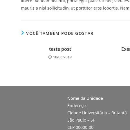
libero. Aenean nisi dui, porta eget placerat nec, sodales
mauris a nisl sollicitudin, ut porttitor eros lobortis. Nam
VOCÊ TAMBÉM PODE GOSTAR
teste post
Exe
10/06/2019
Nome da Unidade
Endereço:
Cidade Universitária – Butantã
São Paulo – SP
CEP 00000-00