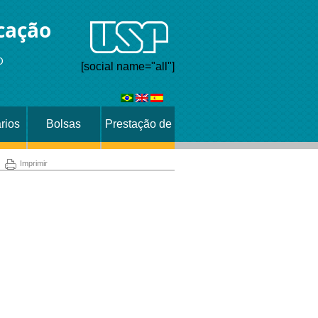
cação
O
[social name="all"]
rios
Bolsas
Prestação de
Contas
Imprimir