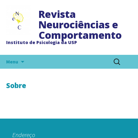
Revista
Neurociências e
Comportamento
Instituto de Psicologia da USP
Pular
Pesquisar
Menu
para
por:
o
conteúdo
Sobre
Endereço