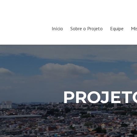
Pular
Início
Sobre o Projeto
Equipe
Mi
para
o
conteúdo
PROJET