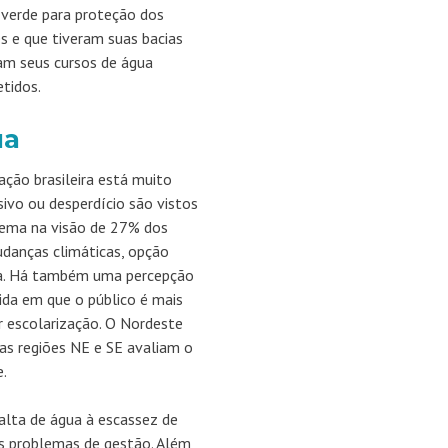
 verde para proteção dos
s e que tiveram suas bacias
ram seus cursos de água
tidos.
ua
ão brasileira está muito
ivo ou desperdício são vistos
blema na visão de 27% dos
udanças climáticas, opção
sa. Há também uma percepção
ida em que o público é mais
r escolarização. O Nordeste
as regiões NE e SE avaliam o
.
alta de água à escassez de
s problemas de gestão. Além