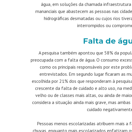
água, em soluções da chamada infraestrutura
mananciais que abastecem as pessoas nas cidade
hidrográficas desmatadas ou cujos rios tive
interrompidos ou comprome
Falta de ág
A pesquisa também apontou que 58% da populaç
preocupada com a falta de água. O consumo excess
como os principais responsáveis por este pro
entrevistados. Em segundo lugar ficaram as m
escolhida por 21% dos que responderam à pesqui
crescente da falta de cuidado e alto uso, na med
velho ou de classes mais altas, ou ainda de maio
considera a situação ainda mais grave, mas ambas 
cuidado negativamente
Pessoas menos escolarizadas atribuem mais a f
chuvas, enquanto mais escolarizados enfatizam o