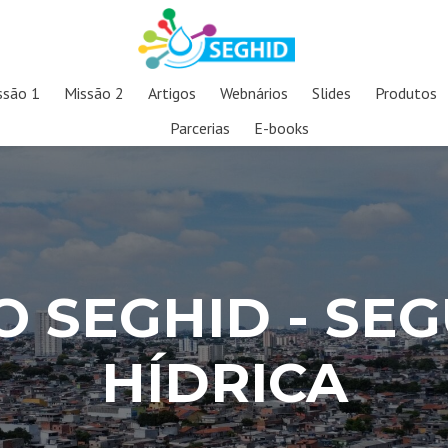
ssão 1
Missão 2
Artigos
Webnários
Slides
Produtos
Parcerias
E-books
O SEGHID - SE
HÍDRICA