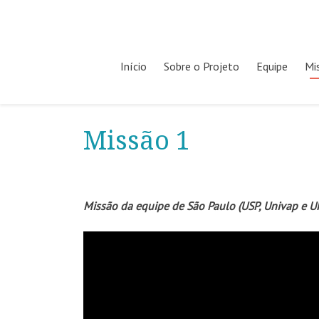
Pular
Início
Sobre o Projeto
Equipe
Mi
para
o
conteúdo
Missão 1
Missão da equipe de São Paulo (USP, Univap e U