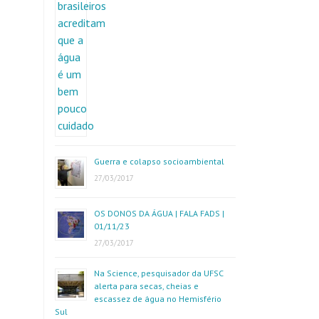
Guerra e colapso socioambiental
27/03/2017
OS DONOS DA ÁGUA | FALA FADS |
01/11/23
27/03/2017
Na Science, pesquisador da UFSC
alerta para secas, cheias e
escassez de água no Hemisfério
Sul