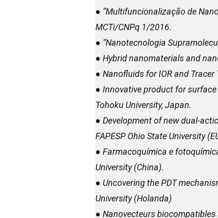
● “Multifuncionalização de Nan
MCTi/CNPq 1/2016.
● “Nanotecnologia Supramolecula
● Hybrid nanomaterials and nano
● Nanofluids for IOR and Tracer
● Innovative product for surface
Tohoku University, Japan.
● Development of new dual-acti
FAPESP Ohio State University (E
● Farmacoquímica e fotoquímica
University (China).
● Uncovering the PDT mechanism
University (Holanda)
● Nanovecteurs biocompatibles à 