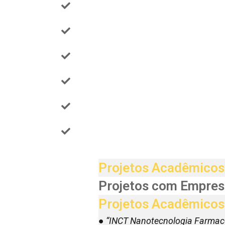
Projetos de avaliação in vitro e i
Projeto de compatibilização de ma
Projeto de caracterização físico-
Projeto de padronização analític
Projeto de escalonamento produt
Projeto e design de Nanoestrutura
Projetos Acadêmicos
Projetos com Empres
Projetos Acadêmicos
● “INCT Nanotecnologia Farmac