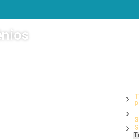
ênios
s e nanossistemas
nológicas
farmacêuticas de base nanotecnológica
T
P
osméticas de base nanotecnológica
P
S
rinários de base nanotecnológica
S
T