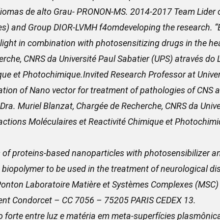
Gliomas de alto Grau- PRONON-MS. 2014-2017 Team Lider o
tes) and Group DIOR-LVMH f4omdeveloping the research. “E
light in combination with photosensitizing drugs in the hea
erche, CNRS da Université Paul Sabatier (UPS) através do 
que et Photochimique.Invited Research Professor at Univers
tion of Nano vector for treatment of pathologies of CNS 
a. Muriel Blanzat, Chargée de Recherche, CNRS da Univer
ractions Moléculaires et Reactivité Chimique et Photoch
 of proteins-based nanoparticles with photosensibilizer a
biopolymer to be used in the treatment of neurological di
 Ponton Laboratoire Matière et Systèmes Complexes (MSC)
ment Condorcet – CC 7056 – 75205 PARIS CEDEX 13.
 forte entre luz e matéria em meta-superfícies plasmôni