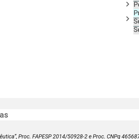
n vivo de produtos de base nanotecnológica
P
P
teriais
S
S
química
a de doseamento de fármaco
ivo
s
as
êutica”, Proc. FAPESP 2014/50928-2 e Proc. CNPq 46568