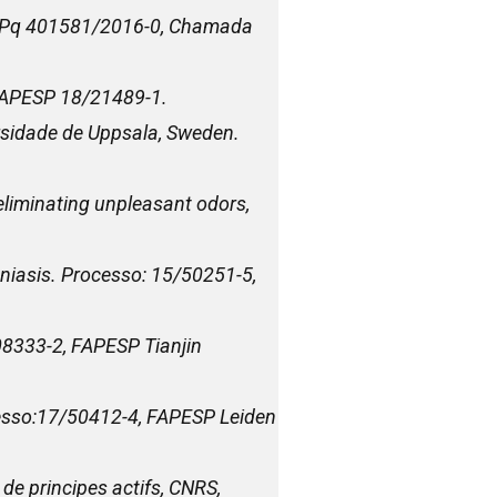
, CNPq 401581/2016-0, Chamada
 FAPESP 18/21489-1.
rsidade de Uppsala, Sweden.
 eliminating unpleasant odors,
niasis. Processo: 15/50251-5,
08333-2, FAPESP Tianjin
cesso:17/50412-4, FAPESP Leiden
de principes actifs, CNRS,