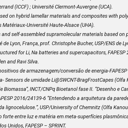
errand (ICCF) ;
Université Clermont-Auvergne (UCA).
ed on hybrid lamellar materials and composites with poly
es Matériaux-Université Haute-Alsace (UHA).
nd self-assembled supramolecular materials based on por
té de Lyon, França, prof. Christophe Bucher, USP/ENS de Ly
tured for Li, Na batteries and supercapacitors, FAPESP 
len and Ravi Silva.
ispositivos de armazenagem/conversão de energia-FAPESP
ca- Sensors de umidade Li@SWCNT-BragFrostCapes (Olfa 
de Biomassa”, INCT/CNPq Bioetanol fase II. “Desenho e C
 FAPESP 2016/24139-6 “Entendendo a arquitetura da parede
da lignocelulose.”, USP/University of Chemnitz (Olfa Kanou
 forte entre luz e matéria em meta-superfícies plasmôni
dos Unidos, FAPESP – SPRINT.