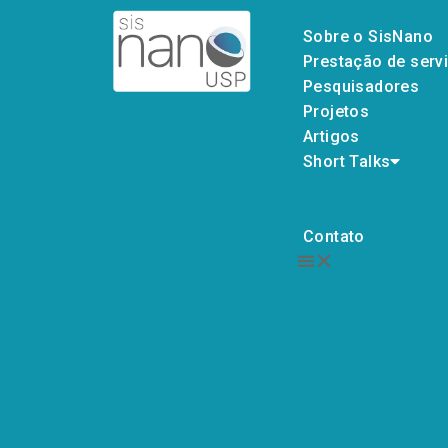
Sobre o SisNano
Prestação de serv
Pesquisadores
Projetos
Artigos
Short Talks
Futuros
Anteriores
Contato
Sobre o SisNano
Prestação de servi
Pesquisadores
Projetos
Artigos
Short Talks
Futuros