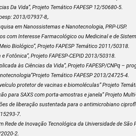
cias Da Vida”, Projeto Temático FAPESP 12/50680-5.
pesp: 2013/07937-8,.
squisa em Nanossistemas e Nanotecnologia, PRP-USP.
s com Interesse Farmacológico ou Medicinal e de Sistem
Meio Biológico”, Projeto FAPESP Temático 2011/50318.
a e Fotônica”, Projeto FAPESP-CEPID 2013/50318.
 Aplicada às Ciências da Vida”, Projeto FAPESP/CNPq – pr
anotecnologia”Projeto Temático FAPESP 2013/24725-4.
veículo protetor de vacinas e biomoléculas” Projeto Tem
ção para SAXS com porta-amostras e janela” Projeto Mul
es de liberação sustentada para o antimicrobiano ciprof
/15293-7.
Rede de Inovação Tecnológica da Universidade de São 
/2020-2.