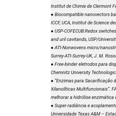
Institut de Chimie de Clermont F
● Biocompatible nanovectors bas
ICCF, UCA, Institut de Science d
● USP-COFECUB:Redox switches a
and uril cavitands, USP/Universi
● ATI-Nonwovens micro/nanostruc
Surrey-ATI-Surrey-UK, J. M. Roso
● Free-binder eletrodos para d
Chemnitz University Technologi
● “Enzimas para Sacarificação 
Xilanolíticas Multifuncionais”.
melhorar a hidrólise enzimática 
● Super-radiância e acoplamento
Universidade Texas A&M – Esta