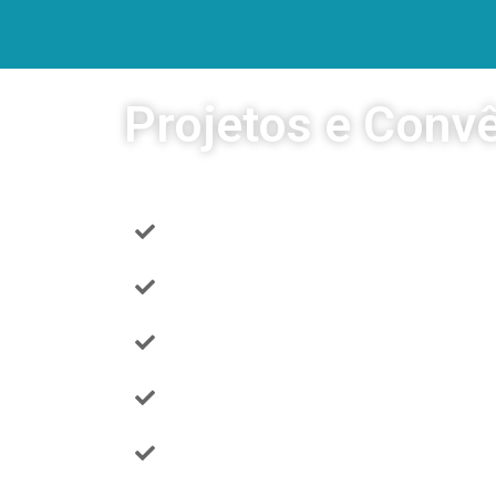
Anteriores
Contato
Projetos e Conv
Desenvolvimento de nanomateriai
Desenvolvimento de soluções tec
Desenvolvimento de formulações 
Desenvolvimento de formulação c
Desenvolvimento de produtos vete