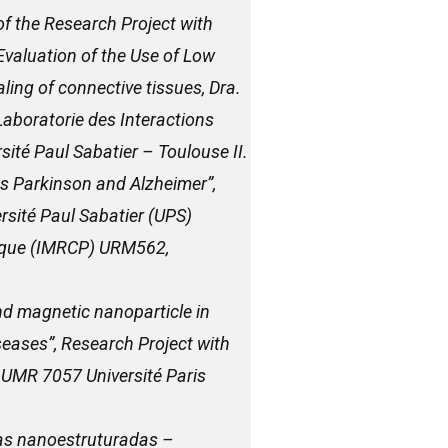
f the Research Project with
valuation of the Use of Low
ling of connective tissues, Dra.
Laboratorie des Interactions
ité Paul Sabatier – Toulouse II.
as Parkinson and Alzheimer”,
sité Paul Sabatier (UPS)
imique (IMRCP) URM562,
nd magnetic nanoparticle in
seases”, Research Project with
 UMR 7057 Université Paris
cas nanoestruturadas –