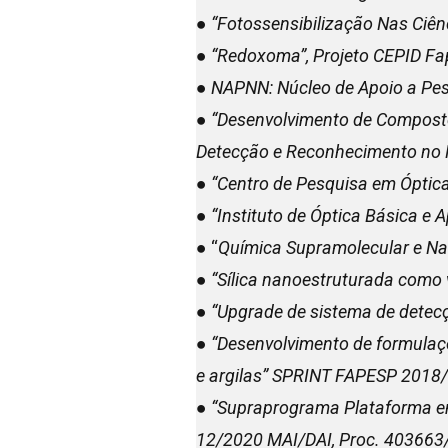
● “Fotossensibilização Nas Ciên
● “Redoxoma”, Projeto CEPID Fa
● NAPNN: Núcleo de Apoio a Pe
● “Desenvolvimento de Composto
Detecção e Reconhecimento no 
● “Centro de Pesquisa em Óptic
● “Instituto de Óptica Básica e
● “
Química Supramolecular e N
● “Sílica nanoestruturada como 
● “Upgrade de sistema de detec
● “Desenvolvimento de formulaçõ
e argilas” SPRINT FAPESP 2018
● “
Supraprograma Plataforma em 
12/2020 MAI/DAI, Proc. 403663