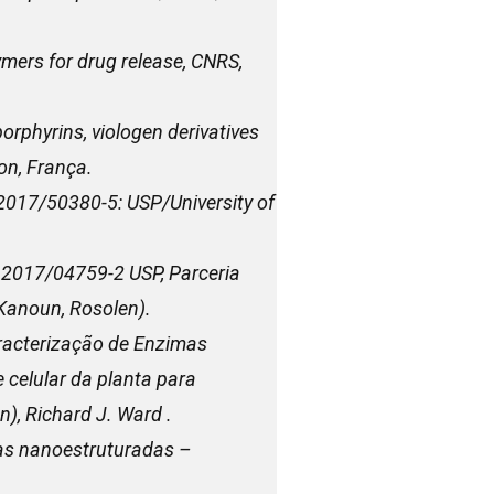
mers for drug release, CNRS,
phyrins, viologen derivatives
on, França.
2017/50380-5: USP/University of
 2017/04759-2 USP, Parceria
Kanoun, Rosolen).
aracterização de Enzimas
 celular da planta para
n), Richard J. Ward .
cas nanoestruturadas –