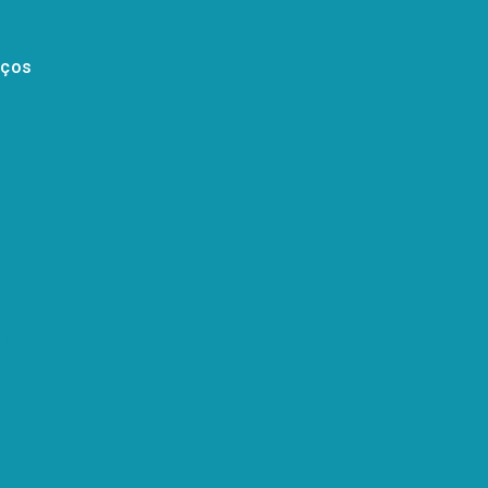
iços
ços