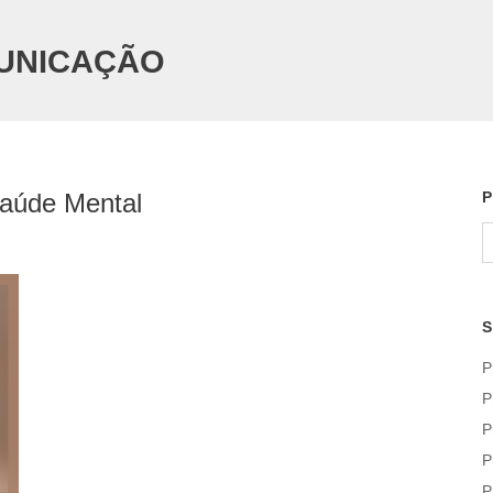
UNICAÇÃO
aúde Mental
P
S
fo
S
P
P
P
P
P