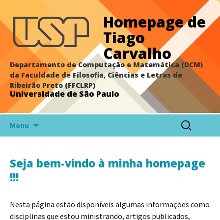
Homepage de
Tiago
Carvalho
Departamento de Computação e Matemática (DCM)
da Faculdade de Filosofia, Ciências e Letras de
Ribeirão Preto (FFCLRP)
Universidade de São Paulo
Pular
Pesquisar
Menu
para
por:
o
conteúdo
Seja bem-vindo à minha homepage
!!!
Nesta página estão disponíveis algumas informações como
disciplinas que estou ministrando, artigos publicados,