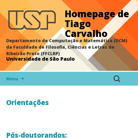
Homepage de
Tiago
Carvalho
Departamento de Computação e Matemática (DCM)
da Faculdade de Filosofia, Ciências e Letras de
Ribeirão Preto (FFCLRP)
Universidade de São Paulo
Pular
Pesquisar
Menu
para
por:
o
conteúdo
Orientações
Pós-doutorandos: