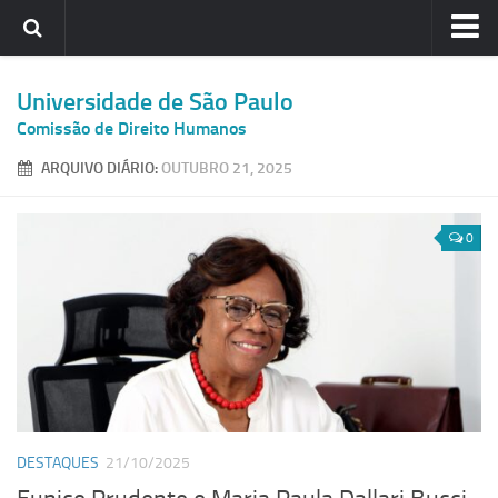
Home
Universidade de São Paulo
Membros da Comissão
Comissão de Direito Humanos
Subcomissões
ARQUIVO DIÁRIO:
OUTUBRO 21, 2025
Prêmio USP de Direitos Humanos
0
Links
Fale Conosco
DESTAQUES
21/10/2025