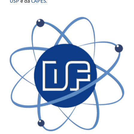
USP
e da
CAPES
.