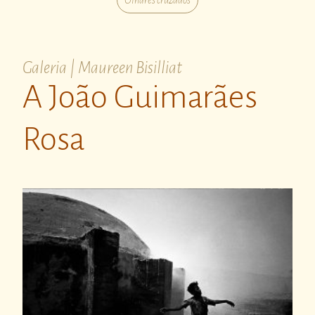
Olhares cruzados
Galeria | Maureen Bisilliat
A João Guimarães
Rosa