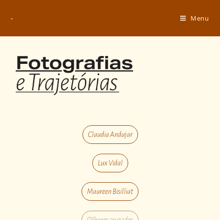
Menu
Claudia Andujar
Lux Vidal
Maureen Bisilliat