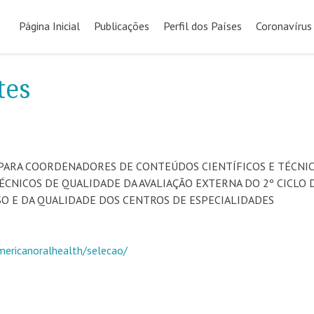
Pular
para
Página Inicial
Publicações
Perfil dos Países
Coronavírus
o
conteúdo
tes
 PARA COORDENADORES DE CONTEÚDOS CIENTÍFICOS E TÉCNIC
ÉCNICOS DE QUALIDADE DA AVALIAÇÃO EXTERNA DO 2º CICLO 
O E DA QUALIDADE DOS CENTROS DE ESPECIALIDADES
americanoralhealth/selecao/