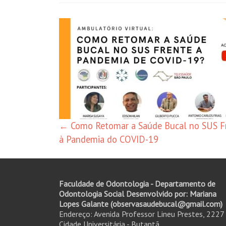
Navegação
de
posts
←
Como Retomar a Saúde Bucal no SUS F
à Pandemia do COVID-19
Faculdade de Odontologia - Departamento de
Odontologia Social Desenvolvido por: Mariana
Lopes Galante (observasaudebucal@gmail.com)
Endereço: Avenida Professor Lineu Prestes, 2227
Cidade Universitária - Butantã