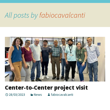
to
for:
content
All posts by
fabiocavalcanti
Center-to-Center project visit
28/03/2023
News
fabiocavalcanti