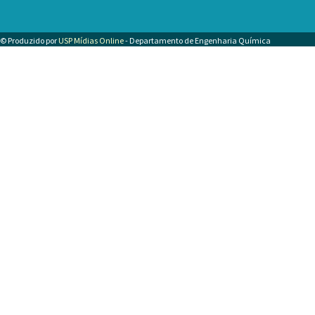
© Produzido por
USP Mídias Online
- Departamento de Engenharia Química