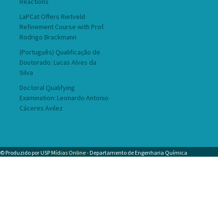
Reactions
LaPCat Offers Rietveld
Refinement Course with Prof.
Rodrigo Brackmann
(Português) Qualificação de
Doutorado: Lucas Alves da
Silva
Doctoral Qualifying
Examination: Leonardo Antonio
Cáceres Avilez
© Produzido por
USP Mídias Online
- Departamento de Engenharia Química