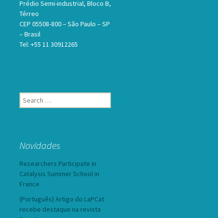
Prédio Semi-industrial, Bloco B,
Térreo
CEP 05508-800 – São Paulo – SP
– Brasil
Tel: +55 11 30912265
Search
for:
Novidades
Researchers Participate in
Catalysis Summer School in
France
(Português) Artigo do LaPCat
recebe destaque na revista