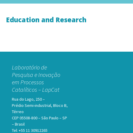
to
for:
content
Education and Research
Laboratório de
Pesquisa e Inovação
em Processos
Catalíticos – LapCat
Rua do Lago, 250 –
Prédio Semi-industrial, Bloco B,
Térreo
CEP 05508-800 – São Paulo – SP
– Brasil
Tel: +55 11 30912265