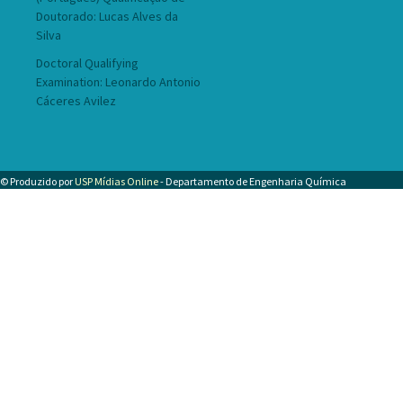
Doutorado: Lucas Alves da
Silva
Doctoral Qualifying
Examination: Leonardo Antonio
Cáceres Avilez
© Produzido por
USP Mídias Online
- Departamento de Engenharia Química