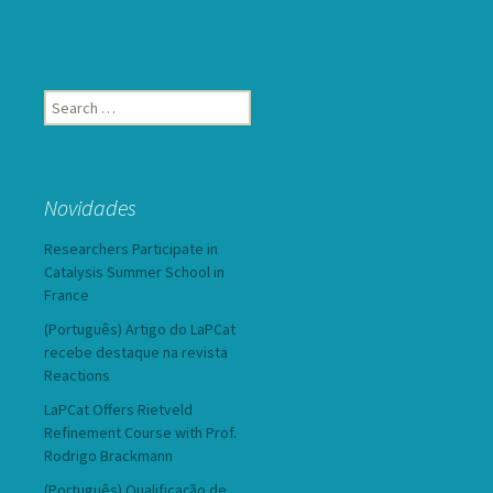
Search
for:
Novidades
Researchers Participate in
Catalysis Summer School in
France
(Português) Artigo do LaPCat
recebe destaque na revista
Reactions
LaPCat Offers Rietveld
Refinement Course with Prof.
Rodrigo Brackmann
(Português) Qualificação de