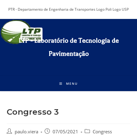
Ir
PTR - Departamento de Engenharia de Transportes Logo Poli Logo USP
para
o
conteúdo
LTP - Laboratório de Tecnologia de
Pavimentação​
MENU
Congresso 3
Autor
Post
Categoria
paulo.viera
07/05/2021
Congress