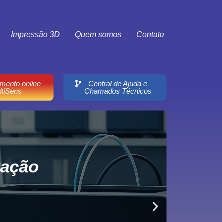
Impressão 3D
Quem somos
Contato
mento online
Central de Ajuda e
ltiSens
Chamados Técnicos
tação
Por