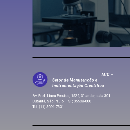
MIC –
Setor de Manutenção e
Instrumentação Científica
Av. Prof. Lineu Prestes, 1524, 3° andar, sala 301
Butantã, São Paulo – SP, 05508-000
Tel: (11) 3091-7301