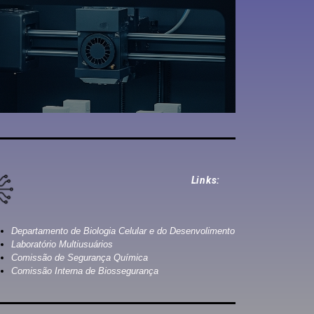
Links:
Departamento de Biologia Celular e do Desenvolimento
Laboratório Multiusuários
Comissão de Segurança Química
Comissão Interna de Biossegurança