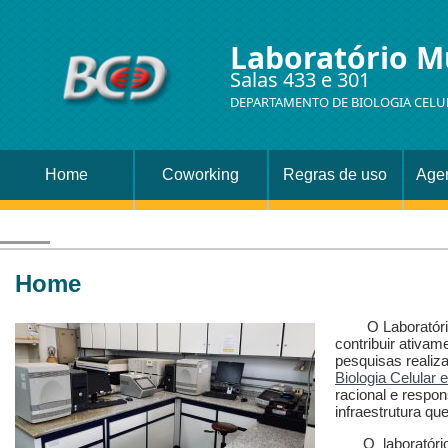
Laboratório M
Salas 433 e 301
DEPARTAMENTO DE BIOLOGIA CELU
Home
Coworking
Regras de uso
Age
Home
O Laboratório M
contribuir ativa
pesquisas realiz
Biologia Celular
racional e respo
infraestrutura qu
O laboratório o