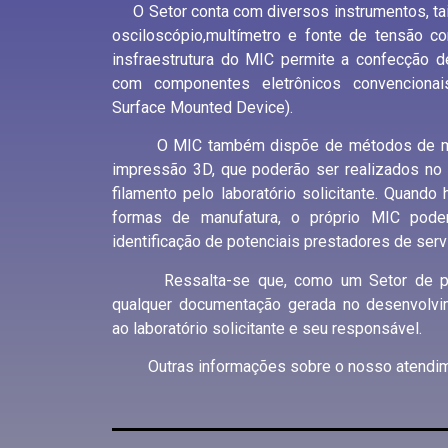
O Setor conta com diversos instrumentos, tai
osciloscópio,multímetro e fonte de tensão con
MONITOR
insfraestrutura do MIC permite a confecção d
com componentes eletrônicos convenciona
E AQUISI
Surface Mounted Device).
DAD
O MIC também dispõe de métodos de manuf
impressão 3D, que poderão ser realizados no 
filamento pelo laboratório solicitante. Quand
formas de manufatura, o próprio MIC poder
identificação de potenciais prestadores de serv
Ressalta-se que, como um Setor de pres
qualquer documentação gerada no desenvolvim
ao laboratório solicitante e seu responsável.
Outras informações sobre o nosso atendim