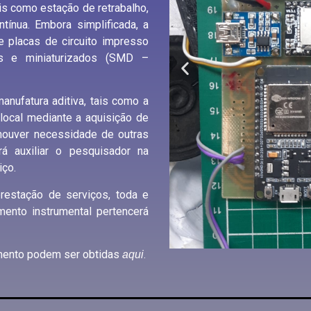
s como estação de retrabalho,
tínua. Embora simplificada, a
AMENTO
e placas de circuito impresso
is e miniaturizados (SMD –
ÇÃO DE
OS
atura aditiva, tais como a
local mediante a aquisição de
o houver necessidade de outras
á auxiliar o pesquisador na
iço.
tação de serviços, toda e
ento instrumental pertencerá
ento podem ser obtidas
.
aqui