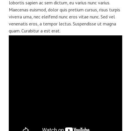
lobortis sapien ac sem dictum, eu varius nunc varius.
Maecenas euismod, dolor quis pretium cursus, risus turpis
viverra urna, nec eleifend nunc eros vitae nunc. Sed vel
venenatis eros, a tempor lectus. Suspendisse ut magna
quam. Curabitur a est erat.