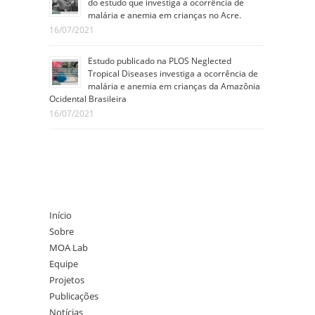
do estudo que investiga a ocorrência de
malária e anemia em crianças no Acre.
16/07/2021
Estudo publicado na PLOS Neglected
Tropical Diseases investiga a ocorrência de
malária e anemia em crianças da Amazônia
Ocidental Brasileira
16/07/2021
Início
Sobre
MOA Lab
Equipe
Projetos
Publicações
Notícias