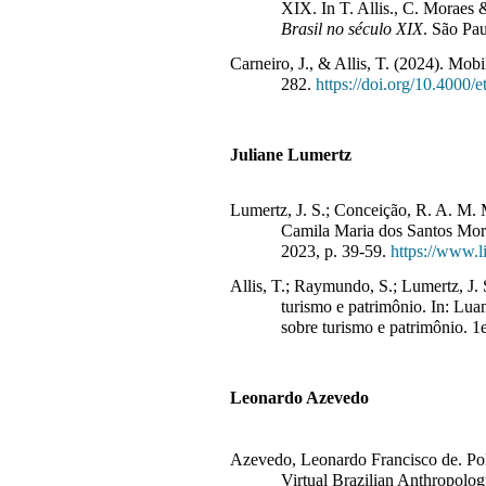
XIX. In T. Allis., C. Moraes 
Brasil no século XIX
. São Pa
Carneiro, J., & Allis, T. (2024). Mob
282.
https://doi.org/10.4000/
Juliane Lumertz
Lumertz, J. S.; Conceição, R. A. M. 
Camila Maria dos Santos Mora
2023, p. 39-59.
https://www.l
Allis, T.; Raymundo, S.; Lumertz, J.
turismo e patrimônio. In: Lua
sobre turismo e patrimônio. 1
Leonardo Azevedo
Azevedo
, Leonardo Francisco de. Poli
Virtual Brazilian Anthropolog