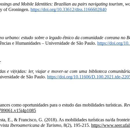
ssings and Mobile Identities: Brazilian au pairs navigating tourism, w
ity of Groningen.
https://doi.org/10.33612/diss.1166602840
mo urbano: estudo sobre o legado étnico da comunidade coreana no Bo
iências e Humanidades – Universidade de São Paulo. 
https://doi.org/
r
idas e vi(n)das: ler, viajar e mover-se com uma biblioteca comunitári
iversidade de São Paulo.
https://doi.org/10.11606/D.100.2021.tde-2
ances como oportunidades para o estudo das mobilidades turísticas. 
Rev
21789061.v15i4p1085
ta, E., & Francisco, G. (2018). As mobilidades turísticas na/da fronteir
vista Iberoamericana de Turismo
, 8(2), 195-215. 
https://www.seer.ufal