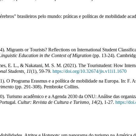
ebros” brasileiros pelo mundo: práticas e políticas de mobilidade acad
). Migrants or Tourists? Reflections on International Student Classificat
inguistic Education in the Context of Migration
 (pp. 13-24). Cambridg
mes, E. L., & Nakatani, M. S. M. (2021). The Touristudent: How Intern
onal Students, 11
(1), 59-79. 
https://doi.org/10.
32674/jis.v11i1.1670
1). O Programa Erasmus e a política de mobilidade na Europa. In: F. Asen
vimento
 (pp. 291-308). Pembroke Collins.
020). Turismo acadêmico e a Agenda 2030 da ONU: Análise das organiza
Portugal. 
Cultur: Revista de Cultura e Turismo, 14
(2), 1-27. 
https://doi
Mobilidades, Atritos e Hotspots: um panorama do turismo
 na América do