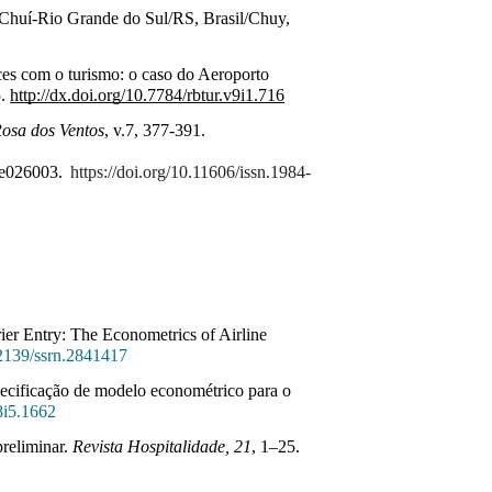
a Chuí-Rio Grande do Sul/RS, Brasil/Chuy, 
ces com o turismo: o caso do Aeroporto 
. 
http://dx.doi.org/10.7784/rbtur.v9i1.716
Rosa dos Ventos
, v.7, 377-391.
 e026003.
https://doi.org/10.11606/issn.
1984-
er Entry: The Econometrics of Airline
0.2139/ssrn.2841417
specificação de modelo econométrico para o
28i5.1662
preliminar.
Revista Hospitalidade, 21
, 1–25.