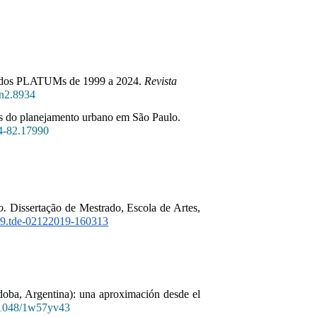
ise dos PLATUMs de 1999 a 2024.
Revista
8n2.8934
tos do planejamento urbano em São Paulo.
64-82.17990
o.
Dissertação de Mestrado, Escola de Artes,
019.tde-02122019-160313
órdoba, Argentina): una aproximación desde el
.31048/1w57yv43