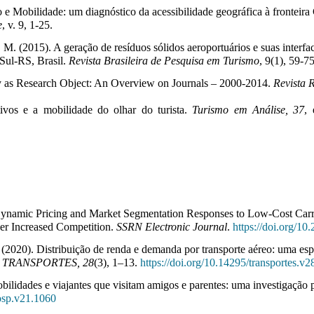
o e Mobilidade: um diagnóstico da acessibilidade geográfica à fronteir
e
, v. 9, 1-25.
M. (2015). A geração de resíduos sólidos aeroportuários e suas interfa
Sul-RS, Brasil. 
Revista Brasileira de Pesquisa em Turismo
, 9(1), 59-75
ty as Research Object: An Overview on Journals – 2000-2014.
Revista 
ivos e a mobilidade do olhar do turista.
Turismo em Análise, 37
,
. Dynamic Pricing and Market Segmentation Responses to Low-Cost Carri
er Increased Competition.
SSRN Electronic Journal
.
https://doi.org/1
M. (2020). Distribuição de renda e demanda por transporte aéreo: uma e
.
TRANSPORTES, 28
(3), 1–13.
https://doi.org/10.14295/transportes.v
obilidades e viajantes que visitam amigos e parentes: uma investigação 
hosp.v21.1060