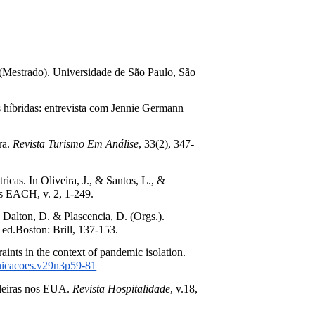
 (Mestrado). Universidade de São Paulo, São 
híbridas: entrevista com Jennie Germann 
a. 
Revista Turismo Em Análise
, 33(2), 347-
cas. In Oliveira, J., & Santos, L., & 
s EACH, v. 2, 1-249.
Mousinho, A. (2022). Solidarity and Mobility of Information among Brazilian Au Pairs in Online Forums. In Dalton, D. & Plascencia, D. (Orgs.). 
1ed.Boston: Brill, 137-153.
Santos, L., & Mousinho, A., & Silva, C., & Uvinha, R. (2022). The perspectives of children on leisure constraints in the context of pandemic isolation. 
nicacoes.v29n3p59-81
ileiras nos EUA. 
Revista Hospitalidade
, v.18, 