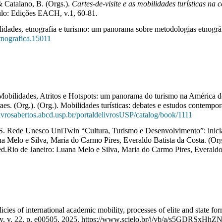
& Catalano, B. (Orgs.).
Cartes-de-visite e as mobilidades turísticas na 
ulo: Edições EACH, v.1, 60-81.
ilidades, etnografia e turismo: um panorama sobre metodologias etnográf
etnografica.15011
Mobilidades, Atritos e Hotspots: um panorama do turismo na América do
es. (Org.). (Org.). Mobilidades turísticas: debates e estudos contem
ivrosabertos.
abcd.usp.br/portaldelivrosUSP/
catalog/book/1111
 S. Rede Unesco UniTwin “Cultura, Turismo e Desenvolvimento”: inicia
na Melo e Silva, Maria do Carmo Pires, Everaldo Batista da Costa. (Or
ed.Rio de Janeiro: Luana Melo e Silva, Maria do Carmo Pires, Everaldo 
cies of international academic mobility, processes of elite and state for
y, v. 22, p. e00505, 2025.
https://www.scielo.br/j/
vb/a/s5GDRSxHhZN