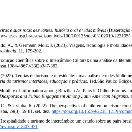
eiras e suas rotas desviantes: história oral e vidas móveis
 (Dissertação
/www.teses.usp.br/teses/disponiveis/100/100135/tde-03102019-223105/
, A., & Germann-Molz, J. (2023). Viagens, tecnologia e mobilidades 
ociologia
, 11, 179-202.
odução Científica sobre o Intercâmbio Cultural: uma análise da literatur
6/issn.1984-4867.v33i2p347-363
022). Teorias de turismo e o residente: uma análise de redes bibliométri
ria do turismo: interfaces, educação e práticas.
 1ed.São Paulo: Ediçõe
l Diasporas and Public Engagement Among Latin American Migrants.
 
caba, 29(3), 59-81, set.-dez.
https://doi.org/10.15599/2238-121X/comu
H)ospitalidade e turismo de intercâmbio: um estudo sobre au pairs bras
7/revhosp.v18i03.971