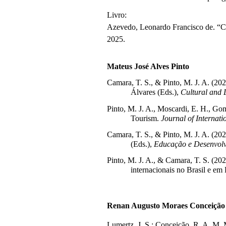
Livro:
Azevedo, Leonardo Francisco de. “Cér
2025.
Mateus José Alves Pinto 
Camara, T. S., & Pinto, M. J. A. (2024
Álvares (Eds.), 
Cultural and L
Pinto, M. J. A., Moscardi, E. H., Go
Tourism. 
Journal of Internati
Camara, T. S., & Pinto, M. J. A. (202
(Eds.), 
Educação e Desenvol
Pinto, M. J. A., & Camara, T. S. (2
internacionais no Brasil e em 
Renan Augusto Moraes Conceição
Lumertz, J. S.; Conceição, R. A. M. 