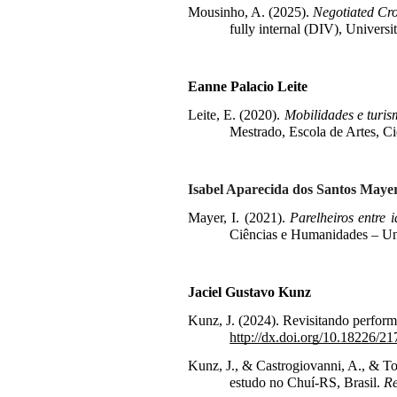
Mousinho, A. (2025).
Negotiated Cro
fully internal (DIV), Univers
Eanne Palacio Leite
Leite, E. (2020). 
Mobilidades e turis
Mestrado, Escola de Artes, C
Isabel Aparecida dos Santos Maye
Mayer, I. (2021).
Parelheiros entre 
Ciências e Humanidades – Un
Jaciel Gustavo Kunz
Kunz, J. (2024). Revisitando perform
http://dx.doi.org/10.18226/
Kunz, J., & Castrogiovanni, A., & Tos
estudo no Chuí-RS, Brasil. 
Re