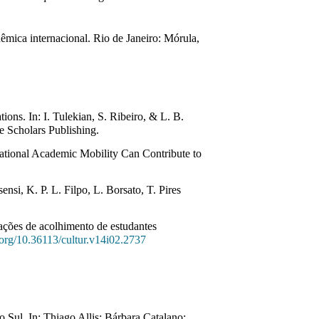
êmica internacional. Rio de Janeiro: Mórula,
ions. In: I. Tulekian, S. Ribeiro, & L. B. 
e Scholars Publishing. 
ational Academic Mobility Can Contribute to 
si, K. P. L. Filpo, L. Borsato, T. Pires 
ções de acolhimento de estudantes 
.org/10.
36113/cultur.v14i02.2737
 Sul. In: Thiago Allis; Bárbara Catalano; 