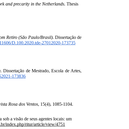
ork and precarity in the Netherlands.
Thesis
m Retiro (São Paulo/Brasil).
 Dissertação de 
10.11606/D.100.2020.tde-27012020-173735
a.
Dissertação de Mestrado, Escola de Artes,
2052021-173836
ista Rosa dos Ventos
, 15(4), 1085-1104. 
a sob a visão de seus agentes locais: um 
.br/index.php/ritur/article/view/4751