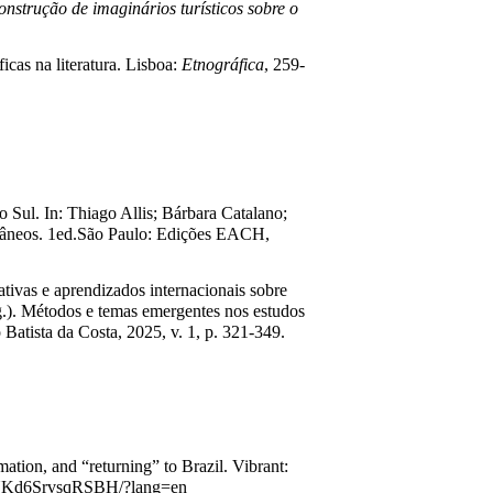
construção de imaginários turísticos sobre o
icas na literatura. Lisboa:
Etnográfica
, 259-
 Sul. In: Thiago Allis; Bárbara Catalano;
porâneos. 1ed.São Paulo: Edições EACH,
tivas e aprendizados internacionais sobre
g.). Métodos e temas emergentes nos estudos
Batista da Costa, 2025, v. 1, p. 321-349.
mation, and “returning” to Brazil. Vibrant:
Kd6SrvsqRSBH/?
lang=en