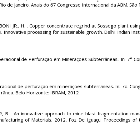
Rio de Janeiro. Anais do 67 Congresso Internacional da ABM. São 
I JR., H. . Copper concentrate regrind at Sossego plant using Ve
 Innovative processing for sustainable growth. Delhi: Indian Inst
racional de Perfuração em Minerações Subterrâneas.. In: 7° Co
acional de perfuração em minerações subterrâneas. In: 7o. Cong
rrânea. Belo Horizonte: IBRAM, 2012.
B. . An innovative approach to mine blast fragmentation manag
nufacturing of Materials, 2012, Foz De Iguaçu. Proceedings of 