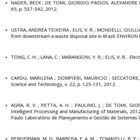
NADER, BECK ; DE TOMI, GIORGIO; PASSOS, ALEXANDRE ORLA
65, p. 537-542, 2012.
USTRA, ANDREA TEIXEIRA ; ELIS, V. R. ; MONDELLI, GIULLI
from downstream a waste disposal site in Brazil. ENVIRON 
TONG, C. H. ; LANA, C. ; MARANGONI, Y. R. ; ELIS, V. R. . Elec
CARDU, MARILENA ; DOMPIERI, MAURICIO ; SECCATORE, JACOP
Science and Technology, v. 22, p. 125-131, 2012.
AGRA, R. V. ; PETTA, A. H. ; PAULINO, J. ; DE TOMI,
Intelligent Processing and Manufacturing of Materials, 201
Paulo: Laboratório de Planejamento e Gestão de Sistemas G
BERGERMAN, M. G.; BARBOSA, F. A. M. ; TOMASELLI, B. Y. ; 