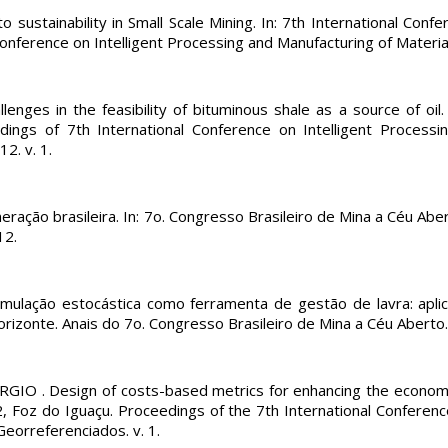
o sustainability in Small Scale Mining. In: 7th International Con
onference on Intelligent Processing and Manufacturing of Materia
nges in the feasibility of bituminous shale as a source of oil.
dings of 7th International Conference on Intelligent Processi
2. v. 1.
eração brasileira. In: 7o. Congresso Brasileiro de Mina a Céu Ab
12.
Simulação estocástica como ferramenta de gestão de lavra: apl
orizonte. Anais do 7o. Congresso Brasileiro de Mina a Céu Aberto
IO . Design of costs-based metrics for enhancing the economics 
2, Foz do Iguaçu. Proceedings of the 7th International Conferenc
eorreferenciados. v. 1.