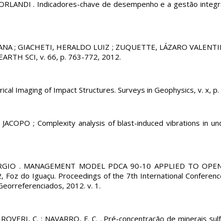
NDI . Indicadores-chave de desempenho e a gestão integrada
ANA ; GIACHETI, HERALDO LUIZ ; ZUQUETTE, LÁZARO VALENTIM . C
EARTH SCI, v. 66, p. 763-772, 2012.
trical Imaging of Impact Structures. Surveys in Geophysics, v. x, p
O ; Complexity analysis of blast-induced vibrations in under
 GIORGIO . MANAGEMENT MODEL PDCA 90-10 APPLIED TO OPEN P
2, Foz do Iguaçu. Proceedings of the 7th International Conferenc
eorreferenciados, 2012. v. 1.
ROVERI, C. ; NAVARRO, F. C. . Pré-concentração de minerais sul