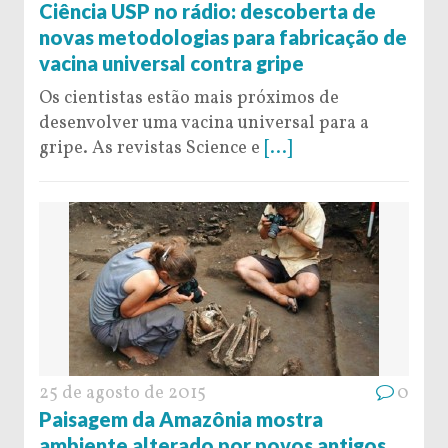
Ciência USP no rádio: descoberta de
novas metodologias para fabricação de
vacina universal contra gripe
Os cientistas estão mais próximos de
desenvolver uma vacina universal para a
gripe. As revistas Science e
[...]
25 de agosto de 2015
0
Paisagem da Amazônia mostra
ambiente alterado por povos antigos