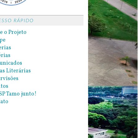
ESSO RÁPIDO
e o Projeto
pe
erias
rias
unicados
as Literárias
rvisões
tos
P Tamo junto!
ato