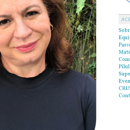
AC
Sobr
Equi
Parc
Maté
Com
Pílul
Supe
Even
CRUS
Cont