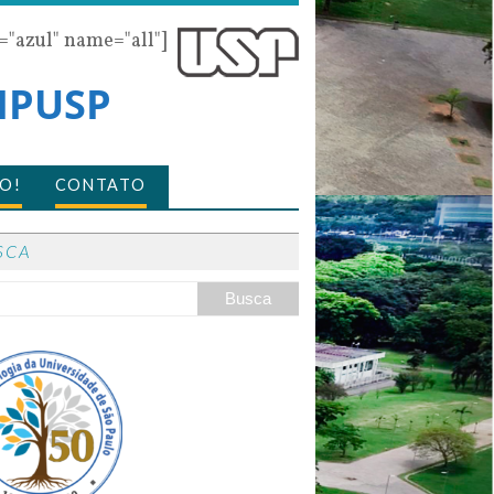
r="azul" name="all"]
 IPUSP
O!
CONTATO
SCA