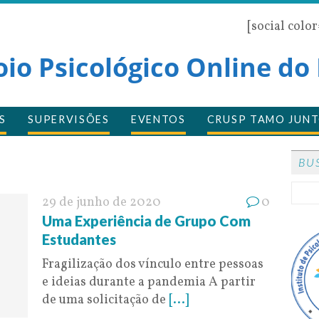
[social colo
oio Psicológico Online do
S
SUPERVISÕES
EVENTOS
CRUSP TAMO JUNT
BU
29 de junho de 2020
0
Uma Experiência de Grupo Com
Estudantes
Fragilização dos vínculo entre pessoas
e ideias durante a pandemia A partir
de uma solicitação de
[...]