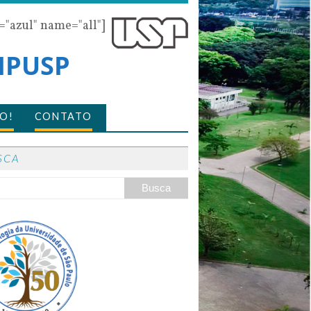
r="azul" name="all"]
 IPUSP
O!
CONTATO
SCA