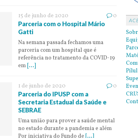
15 de junho de 2020
0
AC
Parceria com o Hospital Mário
Gatti
Sobr
Equi
Na semana passada fechamos uma
Parc
parceria com um hospital que é
Maté
referência no tratamento da COVID-19
Com
em
[...]
Pílul
Supe
1 de junho de 2020
0
Even
CRUS
Parceria do IPUSP com a
Cont
Secretaria Estadual da Saúde e
SEBRAE
Uma união para prover a saúde mental
no estado durante a pandemia e além
Por iniciativa do Fundo de
[...]