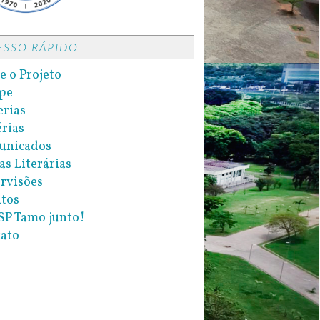
ESSO RÁPIDO
e o Projeto
pe
erias
rias
unicados
as Literárias
rvisões
tos
P Tamo junto!
ato