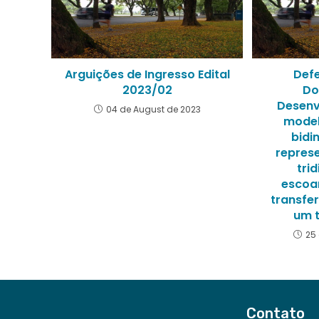
Arguições de Ingresso Edital
Def
2023/02
Do
Desenv
04 de August de 2023
model
bidi
repres
tri
escoa
transfe
um t
25
Contato