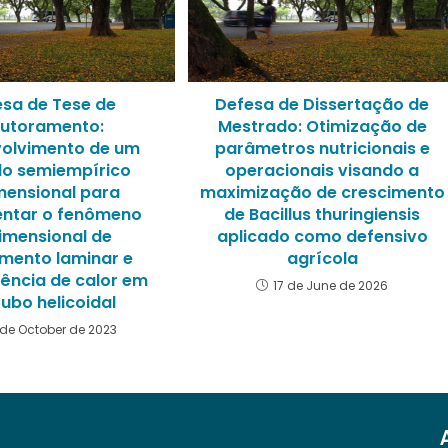
esa de Tese de
Defesa de Dissertação de
utoramento:
Mestrado: Otimização de
olvimento de um
parâmetros nutricionais e
o semiempírico
operacionais visando a
mensional para
maximização de crescimento
entar o fenômeno
de Bacillus thuringiensis
dimensional de
aplicado como defensivo
mento laminar e
agrícola
rência de calor em
17 de June de 2026
ubo helicoidal
 de October de 2023