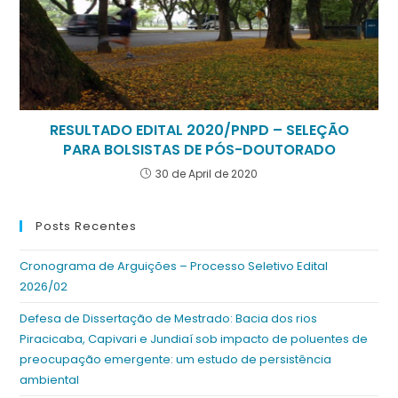
RESULTADO EDITAL 2020/PNPD – SELEÇÃO
PARA BOLSISTAS DE PÓS-DOUTORADO
30 de April de 2020
Posts Recentes
Cronograma de Arguições – Processo Seletivo Edital
2026/02
Defesa de Dissertação de Mestrado: Bacia dos rios
Piracicaba, Capivari e Jundiaí sob impacto de poluentes de
preocupação emergente: um estudo de persistência
ambiental