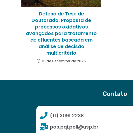
Defesa de Tese de
Doutorado: Proposta de
processos oxidativos
avançados para tratamento
de efluentes baseada em
análise de decisão
multicritério
01 de December de 2025
Contato
(11) 3091 2238
pos.pqi.poli@usp.br