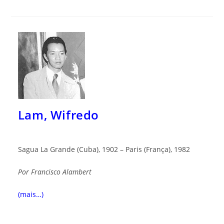
Lam, Wifredo
Sagua La Grande (Cuba), 1902 – Paris (França), 1982
Por
Francis
co
Alamb
ert
(mais…)