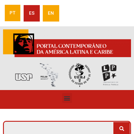
PT
ES
EN