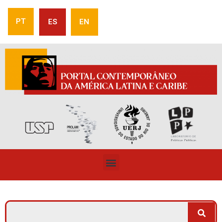
PT
ES
EN