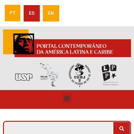
PT
ES
EN