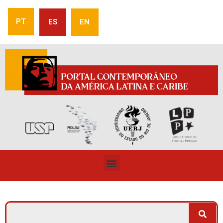
PT
ES
EN