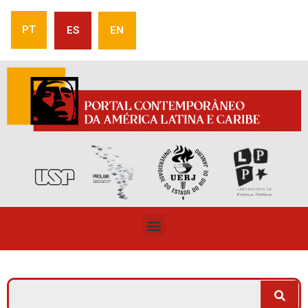
PT
ES
EN