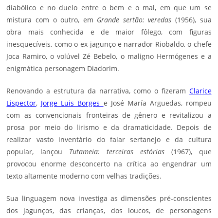
diabólico e no duelo entre o bem e o mal, em que um se
mistura com o outro, em
Grande sertão: veredas
(1956), sua
obra mais conhecida e de maior fôlego, com figuras
inesquecíveis, como o ex-jagunço e narrador Riobaldo, o chefe
Joca Ramiro, o volúvel Zé Bebelo, o maligno Hermógenes e a
enigmática personagem Diadorim.
Renovando a estrutura da narrativa, como o fizeram
Clarice
Lispector
,
Jorge Luis Borges
e
José María Arguedas
, rompeu
com as convencionais fronteiras de gênero e revitalizou a
prosa por meio do lirismo e da dramaticidade. Depois de
realizar vasto inventário do falar sertanejo e da cultura
popular, lançou
Tutameia: terceiras estórias
(1967), que
provocou enorme desconcerto na crítica ao engendrar um
texto altamente moderno com velhas tradições.
Sua linguagem nova investiga as dimensões pré-conscientes
dos jagunços, das crianças, dos loucos, de personagens