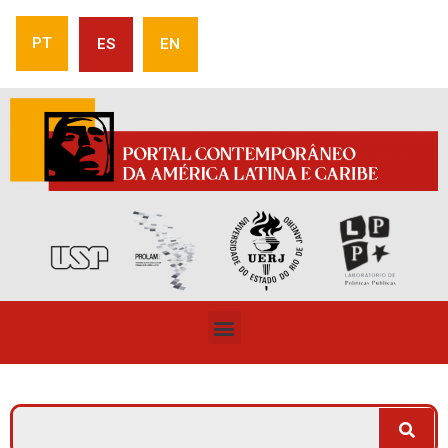
PT
ES
EN