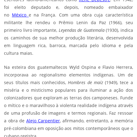
foi eleito deputado e, depois, nomeado embaixador
no
México
e na França. Com uma obra cuja característica
militante lhe rendeu o Prêmio Lenin da Paz (1966), seu
primeiro livro importante,
Leyendas de Guatemala
(1930), indica
os caminhos de sua melhor produção literária, desenvolvida
em linguagem rica, barroca, marcada pelo idioma e pela
cultura maias.
Na esteira dos guatemaltecos Wyld Ospina e Flavio Herrera,
incorporava ao regionalismo elementos indígenas. Um de
seus títulos mais conhecidos,
Hombres de maíz
(1949), tece a
miséria e o misticismo populares para iluminar a ação dos
colonizadores que exploram as terras dos camponeses. Funde
o mítico e o maravilhoso à violenta realidade indígena através
de uma profusão de imagens e termos regionais. Faz ressoar
a obra de
Alejo Carpentier
, afirmando, entretanto, a memória
pré-colombiana em oposição aos mitos contemporâneos que o
cubano registra.