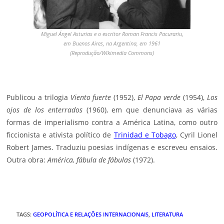
Miguel Ángel Asturias e o escritor Roman Francis Pacurariu,
em Buenos Aires, na Argentina, em 1961
(Reprodução/Wikimedia Commons)
Publicou a trilogia
Viento fuerte
(1952),
El Papa verde
(1954),
Los
ojos de los enterrados
(1960), em que denunciava as várias
formas de imperialismo contra a América Latina, como outro
ficcionista e ativista político de
Trinidad e Tobago
, Cyril Lionel
Robert James. Traduziu poesias indígenas e escreveu ensaios.
Outra obra:
América, fábula de fábulas
(1972).
TAGS
:
GEOPOLÍTICA E RELAÇÕES INTERNACIONAIS
,
LITERATURA