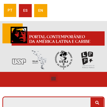
PT
ES
EN