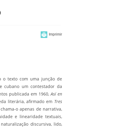
o
do o texto com uma junção de
este cubano um contestador da
ontos publicada em 1960,
Así en
reda literária, afirmado em
Tres
, chama-o apenas de narrativa,
dade e linearidade textuais,
aturalização discursiva, lido,