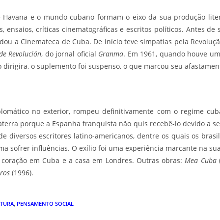
e Havana e o mundo cubano formam o eixo da sua produção liter
ensaios, críticas cinematográficas e escritos políticos. Antes de 
dou a Cinemateca de Cuba. De início teve simpatias pela Revoluç
de Revolución
, do jornal oficial
Granma
. Em 1961, quando houve um
o dirigira, o suplemento foi suspenso, o que marcou seu afastamen
iplomático no exterior, rompeu definitivamente com o regime cu
glaterra porque a Espanha franquista não quis recebê-lo devido a 
 de diversos escritores latino-americanos, dentre os quais os bras
ma sofrer influências. O exílio foi uma experiência marcante na s
o coração em Cuba e a casa em Londres. Outras obras:
Mea Cuba
eros
(1996).
ATURA
,
PENSAMENTO SOCIAL