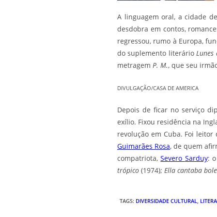
A linguagem oral, a cidade d
desdobra em contos, romances, 
regressou, rumo à Europa, fun
do suplemento literário
Lunes 
metragem
P. M.
, que seu irmã
DIVULGAÇÃO/CASA DE AMERICA
Depois de ficar no serviço d
exílio. Fixou residência na In
revolução em Cuba. Foi leitor
Guimarães Rosa
, de quem afir
compatriota,
Severo
Sarduy
: 
trópico
(1974);
Ella cantaba bol
TAGS
:
DIVERSIDADE CULTURAL
,
LITER