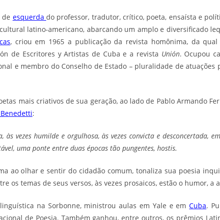
e de
esquerda
do professor, tradutor, crítico, poeta, ensaísta e pol
ultural latino-americano, abarcando um amplo e diversificado leq
cas
, criou em 1965 a publicação da revista homônima, da qual
n de Escritores y Artistas de Cuba e a revista
Unión
. Ocupou car
nal e membro do Conselho de Estado – pluralidade de atuações
etas mais criativos de sua geração, ao lado de Pablo Armando Fer
 Benedetti
:
a, às vezes humilde e orgulhosa, às vezes convicta e desconcertada, 
tável, uma ponte entre duas épocas tão pungentes, hostis.
a ao olhar e sentir do cidadão comum, tonaliza sua poesia inquie
e os temas de seus versos, às vezes prosaicos, estão o humor, a a
e linguística na Sorbonne, ministrou aulas em Yale e em
Cuba
. P
acional de Poesia. Também ganhou, entre outros, os prêmios Lat