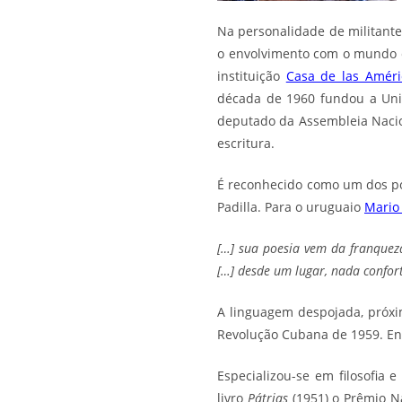
Na personalidade de militant
o envolvimento com o mundo c
instituição
Casa de las Améri
década de 1960 fundou a Unió
deputado da Assembleia Nacio
escritura.
É reconhecido como um dos po
Padilla. Para o uruguaio
Mario
[…] sua poesia vem da franquez
[…] desde um lugar, nada confor
A linguagem despojada, próxim
Revolução Cubana de 1959. Entr
Especializou-se em filosofia 
livro
Pátrias
(1951) o Prêmio N