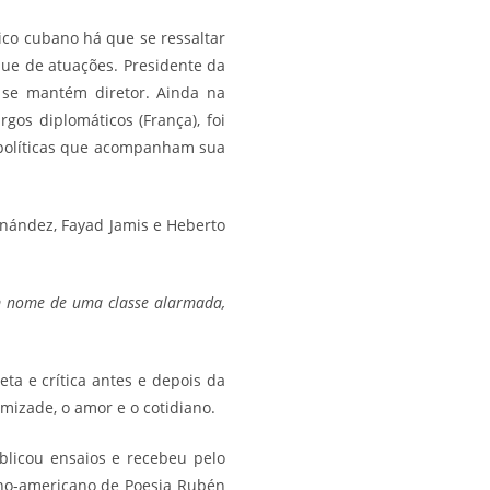
ítico cubano há que se ressaltar
ue de atuações. Presidente da
 se mantém diretor. Ainda na
gos diplomáticos (França), foi
 políticas que acompanham sua
nández, Fayad Jamis e Heberto
em nome de uma classe alarmada,
ta e crítica antes e depois da
mizade, o amor e o cotidiano.
ublicou ensaios e recebeu pelo
ino-americano de Poesia Rubén