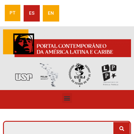
PT
ES
EN