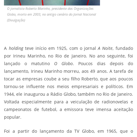
O jornalista Roberto Marinho, presidente das Organizações
Globo, morto em 2003, no antigo cenário do Jornal Nacional
(Divulgação)
A
holding
teve início em 1925, com o jornal
A Noite
, fundado
por Irineu Marinho, no Rio de Janeiro. No ano seguinte, foi
lançado o matutino
O Globo
. Poucos dias depois do
lançamento, Irineu Marinho morreu, aos 49 anos. A tarefa de
tocar as empresas coube a seu filho Roberto, que aos poucos
tornou-se influente nos meios empresariais e políticos. Em
1944, ele inaugurou a Rádio Globo, também no Rio de Janeiro.
Voltada especialmente para a veiculação de radionovelas e
campeonatos de futebol, a emissora teve imensa aceitação
popular.
Foi a partir do lançamento da TV Globo, em 1965, que o