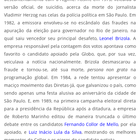
versão oficial, de suicídio, acerca da morte do jornalista
Vladimir Herzog nas celas da polícia política em São Paulo. Em
1982, a emissora envolveu-se no escândalo das fraudes na
apuração da eleição para governador no Rio de Janeiro, na
qual saiu vencedor seu principal desafeto,
Leonel Brizola
. A
empresa responsável pela contagem dos votos apontava como
favorito o candidato apoiado pela Globo, que, por sua vez,
veiculava a notícia nacionalmente. Brizola desmascarou a
fraude e tornou-se, até sua morte,
persona non grata
na
programação global. Em 1984, a rede tentou apresentar o
maciço movimento das Diretas-Já, que galvanizou o país, como
sendo apenas uma festa alusiva ao aniversário da cidade de
São Paulo. E, em 1989, na primeira campanha eleitoral direta
para a presidência da República após a ditadura, a empresa
de Roberto Marinho editou de maneira truncada o último
debate entre os candidatos
Fernando Collor de Mello
, por ela
apoiado, e
Luiz Inácio Lula da Silva
, mostrando os melhores
momentos de Collor e os piores do candidato petista.