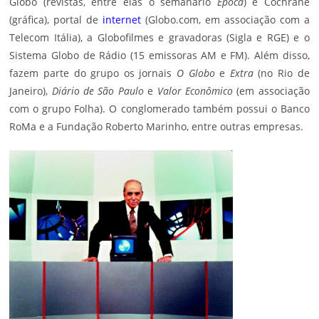
Globo (revistas, entre elas o semanário
Época
) e Cochrane
(gráfica), portal de
internet
(Globo.com, em associação com a
Telecom Itália), a Globofilmes e gravadoras (Sigla e RGE) e o
Sistema Globo de Rádio (15 emissoras AM e FM). Além disso,
fazem parte do grupo os jornais
O Globo
e
Extra
(no Rio de
Janeiro),
Diário de São Paulo
e
Valor Econômico
(em associação
com o grupo Folha). O conglomerado também possui o Banco
RoMa e a Fundação Roberto Marinho, entre outras empresas.