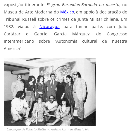
exposição itinerante
El gran Burundún-Burunda ha muerto
, no
Museu de Arte Moderna do
México
, em apoio à declaração do
Tribunal Russell sobre os crimes da Junta Militar chilena. Em
1982, viajou à
Nicarágua
para tomar parte, com
Julio
Cortázar
e
Gabriel García Márquez
, do Congresso
Interamericano sobre “Autonomía cultural de nuestra
América”.
Exposição de Roberto Matta na Galería Carmen Waugh. Na