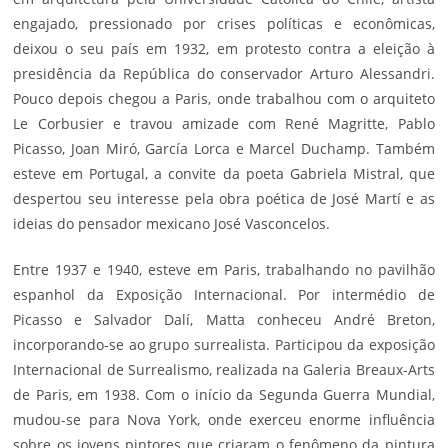
engajado, pressionado por crises políticas e econômicas,
deixou o seu país em 1932, em protesto contra a eleição à
presidência da República do conservador Arturo Alessandri.
Pouco depois chegou a Paris, onde trabalhou com o arquiteto
Le Corbusier e travou amizade com René Magritte, Pablo
Picasso, Joan Miró, García Lorca e Marcel Duchamp. Também
esteve em Portugal, a convite da poeta
Gabriela Mistral
, que
despertou seu interesse pela obra poética de José Martí e as
ideias do pensador mexicano José Vasconcelos.
Entre 1937 e 1940, esteve em Paris, trabalhando no pavilhão
espanhol da Exposição Internacional. Por intermédio de
Picasso e Salvador Dalí, Matta conheceu André Breton,
incorporando-se ao grupo surrealista. Participou da exposição
Internacional de Surrealismo, realizada na Galeria Breaux-Arts
de Paris, em 1938. Com o início da Segunda Guerra Mundial,
mudou-se para Nova York, onde exerceu enorme influência
sobre os jovens pintores que criaram o fenômeno da pintura