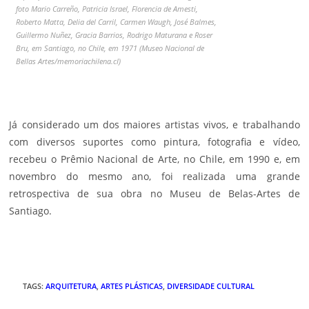
foto Mario Carreño, Patricia Israel, Florencia de Amesti,
Roberto Matta, Delia del Carril, Carmen Waugh, José Balmes,
Guillermo Nuñez, Gracia Barrios, Rodrigo Maturana e Roser
Bru, em Santiago, no Chile, em 1971 (Museo Nacional de
Bellas Artes/memoriachilena.cl)
Já considerado um dos maiores artistas vivos, e trabalhando
com diversos suportes como pintura, fotografia e vídeo,
recebeu o Prêmio Nacional de Arte, no Chile, em 1990 e, em
novembro do mesmo ano, foi realizada uma grande
retrospectiva de sua obra no Museu de Belas-Artes de
Santiago.
TAGS
:
ARQUITETURA
,
ARTES PLÁSTICAS
,
DIVERSIDADE CULTURAL