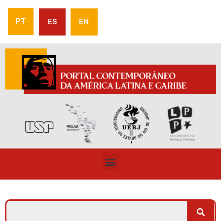
PT
ES
EN