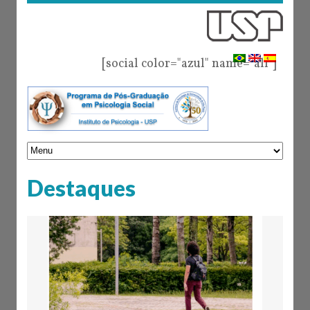
[social color="azul" name="all"]
Destaques