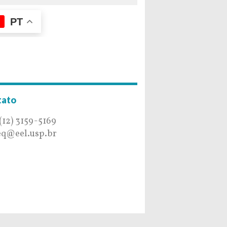
PT
tato
 (12) 3159-5169
q@eel.usp.br