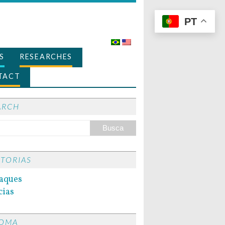
PT
S
RESEARCHES
TACT
ARCH
ITORIAS
aques
cias
IOMA