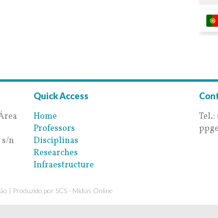
Quick Access
Con
-Área
Home
Tel.:
Professors
ppge
 s/n
Disciplinas
Researches
Infraestructure
ão | Produzido por
SCS - Mídias Online