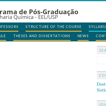
rama de Pós-Graduação
haria Química - EEL/USP
OFESSORS
STRUCTURE OF THE COURSE
SYLLABU
ULE
THESES AND DISSERTATIONS
NEWS
CON
SE
ED
Dest
Notí
ID