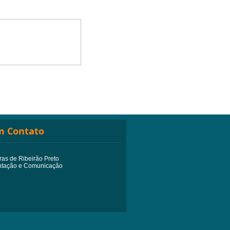
1)
m Contato
ras de Ribeirão Preto
ntação e Comunicação