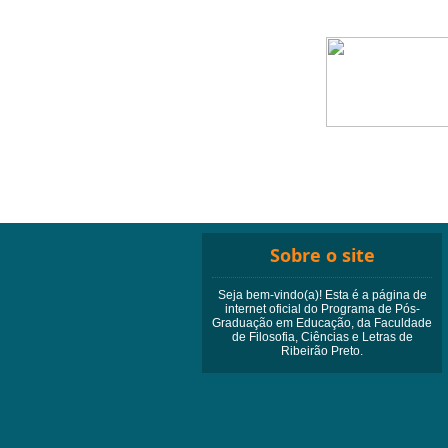
1
Sobre o site
Seja bem-vindo(a)! Esta é a página de
internet oficial do Programa de Pós-
Graduação em Educação, da Faculdade
de Filosofia, Ciências e Letras de
Ribeirão Preto.