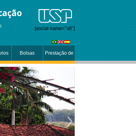
cação
O
[social name="all"]
rios
Bolsas
Prestação de
Contas