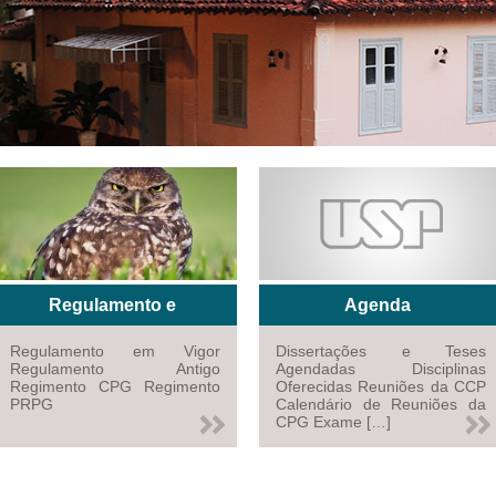
02
Regulamento e
Agenda
Regimento
Regulamento em Vigor
Dissertações e Teses
Regulamento Antigo
Agendadas Disciplinas
Regimento CPG Regimento
Oferecidas Reuniões da CCP
PRPG
Calendário de Reuniões da
CPG Exame […]