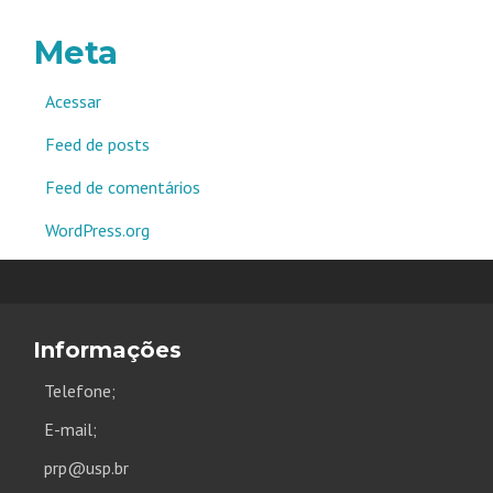
Meta
Acessar
Feed de posts
Feed de comentários
WordPress.org
Informações
Telefone;
E-mail;
prp@usp.br