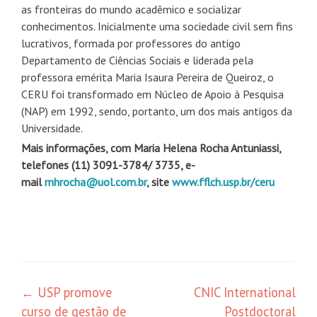
as fronteiras do mundo acadêmico e socializar
conhecimentos. Inicialmente uma sociedade civil sem fins
lucrativos, formada por professores do antigo
Departamento de Ciências Sociais e liderada pela
professora emérita Maria Isaura Pereira de Queiroz, o
CERU foi transformado em Núcleo de Apoio à Pesquisa
(NAP) em 1992, sendo, portanto, um dos mais antigos da
Universidade.
Mais informações, com Maria Helena Rocha Antuniassi,
telefones (11) 3091-3784/ 3735, e-
mail
mhrocha@uol.com.br
, site
www.fflch.usp.br/ceru
Navegação
←
USP promove
CNIC International
curso de gestão de
Postdoctoral